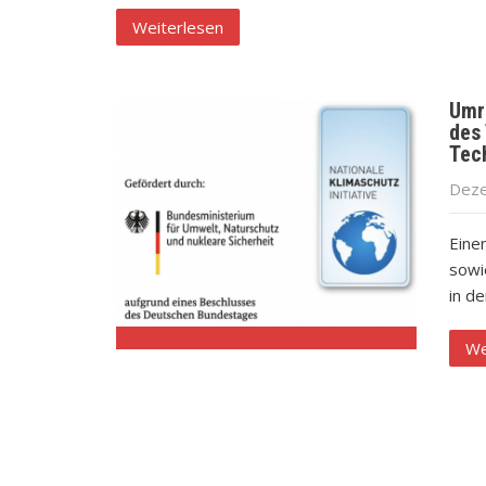
Weiterlesen
Umr
des
Tec
Deze
Eine
sowi
in d
We